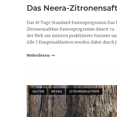
Das Neera-Zitronensa
Das 10 Tage Standard-Fastenprogramm Das kl
Zitronensaftkur-Fastenprogramm dauert ca. 10
der Welt am meisten praktizierte Variante und 
Alle 3 Hauptmahlzeiten werden dabei durch jew
"Das
Weiterlesen
Neera-
Zitronensaftkur-
Fastenprogramm"
Open post
FASTEN
NEERA
ZITRONENSAFTKUR