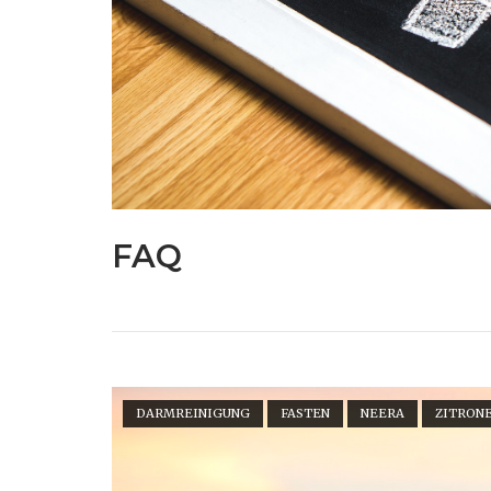
FAQ
Open post
DARMREINIGUNG
FASTEN
NEERA
ZITRON