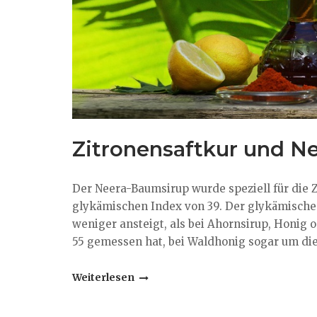
Zitronensaftkur und N
Der Neera-Baumsirup wurde speziell für die Z
glykämischen Index von 39. Der glykämische 
weniger ansteigt, als bei Ahornsirup, Honig 
55 gemessen hat, bei Waldhonig sogar um die
"Zitronensaftkur
Weiterlesen
und
Neera-