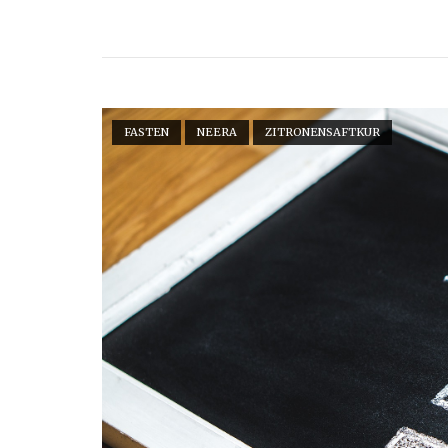
Geschichte
der
Zitronensaftkur"
Open post
FASTEN
NEERA
ZITRONENSAFTKUR