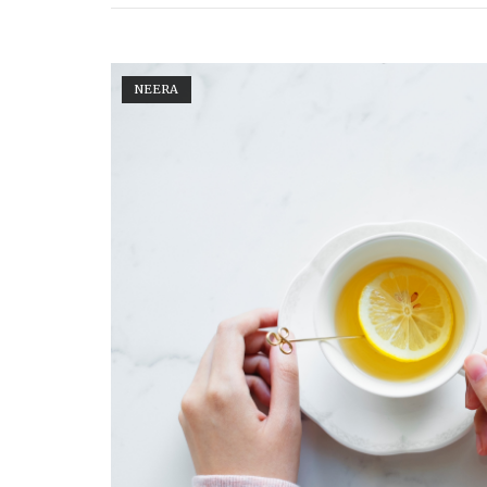
Baumsirup"
Open post
NEERA