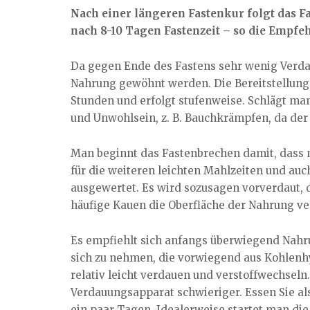
Nach einer längeren Fastenkur folgt das F
nach 8-10 Tagen Fastenzeit – so die Empfe
Da gegen Ende des Fastens sehr wenig Verda
Nahrung gewöhnt werden. Die Bereitstellung 
Stunden und erfolgt stufenweise. Schlägt ma
und Unwohlsein, z. B. Bauchkrämpfen, da der
Man beginnt das Fastenbrechen damit, das
für die weiteren leichten Mahlzeiten und auc
ausgewertet. Es wird sozusagen vorverdaut,
häufige Kauen die Oberfläche der Nahrung v
Es empfiehlt sich anfangs überwiegend Nah
sich zu nehmen, die vorwiegend aus Kohlen
relativ leicht verdauen und verstoffwechseln.
Verdauungsapparat schwieriger. Essen Sie al
ein paar Tagen. Idealerweise startet man die