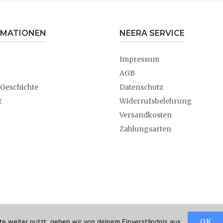
RMATIONEN
NEERA SERVICE
Impressum
AGB
 Geschichte
Datenschutz
t
Widerrufsbelehrung
Versandkosten
Zahlungsarten
Copyright © 2026, Neera - Zitronensaftkur
Theme by
Puro
OK
e weiter nutzt, gehen wir von deinem Einverständnis aus.