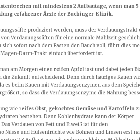
astenbrechen mit mindestens 2 Aufbautage, wenn man 5 -
hlung erfahrener Ärzte der Buchinger-Klinik.
uungssäfte produziert werden, muss der Verdauungstrakt 
von Verdauungssäften für eine normale Mahlzeit geschieht 
n sich sofort nach dem Fasten den Bauch voll, führt dies 
 Magen-Darm-Trakt einfach überfordert ist.
s man am Morgen einen
reifen Apfel
isst und dabei jeden Bi
h die Zukunft entscheidend. Denn durch häufiges Kauen wir
 da es beim Kauen mit Verdauungsenzymen aus dem Speiche
ergrößert, so dass die Verdauungsenzyme die Nahrung bess
rung wie
reifes Obst, gekochtes Gemüse und Kartoffeln
z
hydraten bestehen. Denn Kohlenhydrate kann der Körper
 Das Verdauen von Fett und Eiweiß ist für den
so Nüsse und Hülsenfrüchte wie Bohnen und Linsen erst n
 ersten 2-3 Aufbautage mit mehreren kleinen Mahlzeiten, d