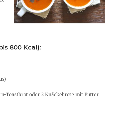
s
is 800 Kcal):
us)
n-Toastbrot oder 2 Knäckebrote mit Butter